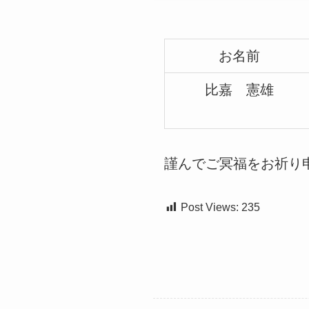
お名前
比嘉 憲雄
謹んでご冥福をお祈り
Post Views:
235