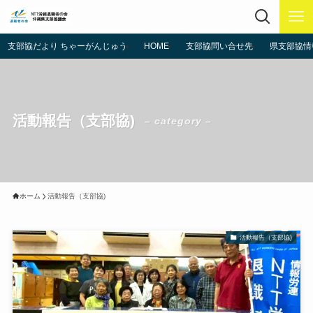
支部協だより ちゃーがんじゅう
HOME
支部協問い合せ先
県支部協情
活動報告（支部協)
– category –
ホーム
活動報告（支部協)
活動報告（支部協)