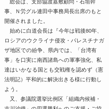
総会は、支部協渡嘉敷顧問・石垣幹
事、Ｎ労グル連田中事務局長出席のもと
開催されました。
始めに白道会長は『今年は戦後80年、
ロシアのウクライナ侵攻・パレスチナガ
ザ地区での紛争、県内では、「台湾有
事」を口実に南西諸島への軍事強化、私
達はいかなる国とも交戦権を認めず（憲
法明記）平和的に解決出きる様に行動し
よう。
又、参議院選挙比例区「組織内候補・
吉川沙織」の四選勝利へのご支援・ご協