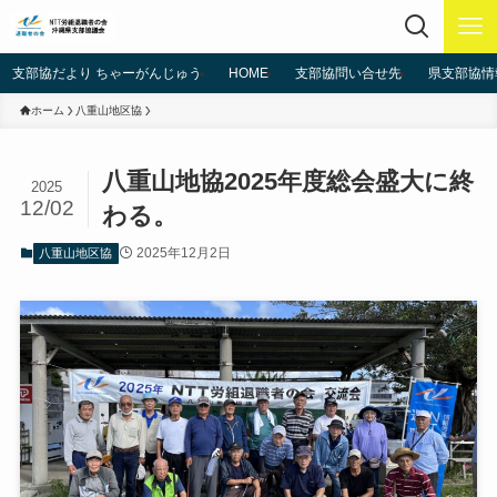
支部協だより ちゃーがんじゅう
HOME
支部協問い合せ先
県支部協情
ホーム
八重山地区協
八重山地協2025年度総会盛大に終
2025
12/02
わる。
2025年12月2日
八重山地区協