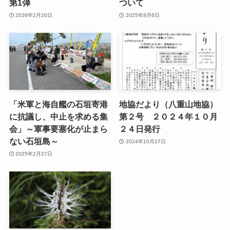
第1弾
ついて
2026年2月20日
2025年8月6日
「米軍と海自艦の石垣寄港
地協だより（八重山地協）
に抗議し、中止を求める集
第２号 ２０２４年１０月
会」～軍事要塞化が止まら
２４日発行
ない石垣島～
2024年10月27日
2025年2月27日