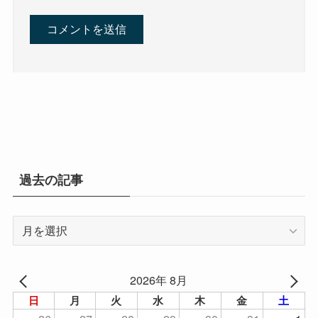
過去の記事
過
去
の
記
2026年 8月
事
日
月
火
水
木
金
土