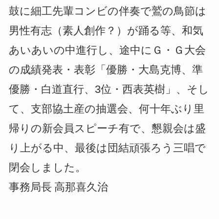
鼓に細工先輩コンビの伴奏で鷲の鳥節は
男性有志（素人創作？）が踊る等、和気
あいあいの中進行し、途中にＧ・Ｇ大会
の成績発表・表彰「優勝・大島克博、準
優勝・白道直行、3位・西表英樹」、そし
て、支部協土産の抽選会、何十年ぶり里
帰りの新会員スピーチ有で、懇親会は盛
り上がる中、最後は団結頑張ろう三唱で
閉会しました。
事務局長
高那喜久治