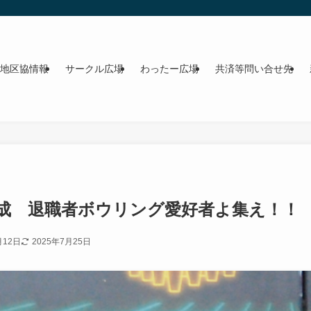
地区協情報
サークル広場
わったー広場
共済等問い合せ先
成 退職者ボウリング愛好者よ集え！！
月12日
2025年7月25日