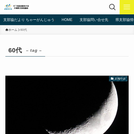
支部協だより ちゃーがんじゅう
HOME
支部協問い合せ先
県支部協情
ホーム
60代
60代
– tag –
お悔やみ